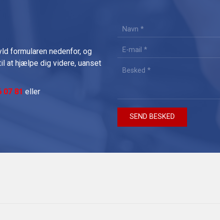
yld formularen nedenfor, og
til at hjælpe dig videre, uanset
6 07 81
eller